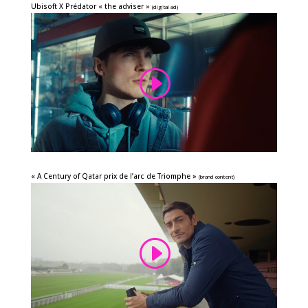
Ubisoft X Prédator « the adviser »
(digital ad)
« A Century of Qatar prix de l’arc de Triomphe »
(brand content)